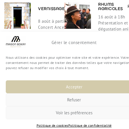
EN
RHUMS
VERNISSAGE
SAVOIR
AGRICOLES
PLUS
16 août à 18h
8 août à partir de 18h
Présentation et
Concert Ancestral Ka
dégustation an
& Dégustation
Rhum
l"équipe de
Rhu
Store
Gérer le consentement
IKEBANA
RÉS
EN
OPEN
22 et 23 août
SAVOIR
DISCUSSION
Nous utilisons des cookies pour optimiser notre site et votre expérience. Votre
PLUS
Ateliers d'art fl
consentement nous permet de traiter des données telles que votre navigation
japonais animés
9 août à 18h
pouvez refuser ou modifier vos choix à tout moment.
Miyoko Yasumo
Venez échanger avec
les
artistes de la
BIJOUX ET
Galerie
Accepter
AMULETTES
28 et 29 août
EN
DJ
Refuser
SAVOIR
Ateliers de con
SET
PLUS
animés par
Maud
Voir les préférences
30 août à
partir de 21h
Set Deep
Politique de cookies
Politique de confidentialité