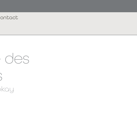
ontact
 des
s
okay