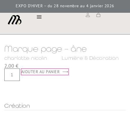
EXPO D’HIVER – du 28 novembre au 4 janvier 2026
MAISON BOKAY
Marque page – âne
charlotte nicolin
Lumière & Décoration
2,00
€
AJOUTER AU PANIER
Création