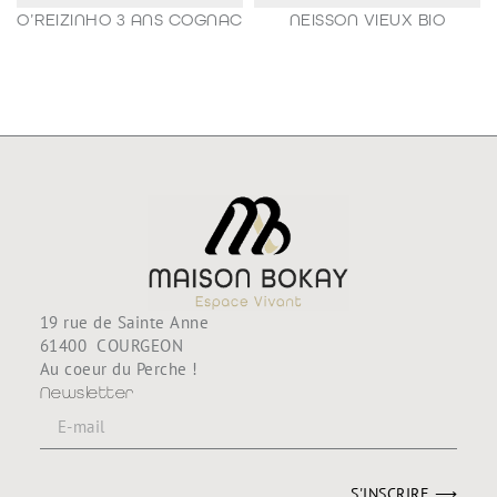
O’REIZINHO 3 ANS COGNAC
NEISSON VIEUX BIO
98,80
€
188,80
€
19 rue de Sainte Anne
61400 COURGEON
Au coeur du Perche !
Newsletter
S'INSCRIRE ⟶