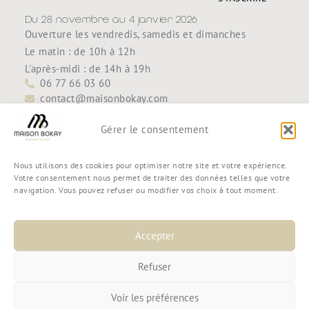
Du 28 novembre au 4 janvier 2026
Ouverture les vendredis, samedis et dimanches
Le matin : de 10h à 12h
L'après-midi : de 14h à 19h
06 77 66 03 60
contact@maisonbokay.com
Découvrir
Accueil
Gérer le consentement
Maison Bokay
Contact
Nous utilisons des cookies pour optimiser notre site et votre expérience.
Boutique
Votre consentement nous permet de traiter des données telles que votre
navigation. Vous pouvez refuser ou modifier vos choix à tout moment.
Mon compte
Mon panier
Commande
Accepter
Conditions générales de vente
Refuser
Voir les préférences