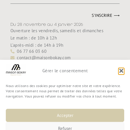
S'INSCRIRE ⟶
Du 28 novembre au 4 janvier 2026
Ouverture les vendredis, samedis et dimanches
Le matin : de 10h à 12h
L'après-midi : de 14h à 19h
06 77 66 03 60
contact@maisonbokay.com
Découvrir
Accueil
Gérer le consentement
Maison Bokay
Contact
Nous utilisons des cookies pour optimiser notre site et votre expérience.
Boutique
Votre consentement nous permet de traiter des données telles que votre
navigation. Vous pouvez refuser ou modifier vos choix à tout moment.
Mon compte
Mon panier
Commande
Accepter
Conditions générales de vente
Refuser