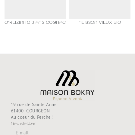
O’REIZINHO 3 ANS COGNAC
NEISSON VIEUX BIO
98,80
€
188,80
€
19 rue de Sainte Anne
61400 COURGEON
Au coeur du Perche !
Newsletter