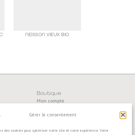
AC
NEISSON VIEUX BIO
188,80
€
Boutique
Mon compte
y
Mon panier
Gérer le consentement
Commande
Conditions générales de vente
ns des cookies pour optimiser notre site et votre expérience. Votre