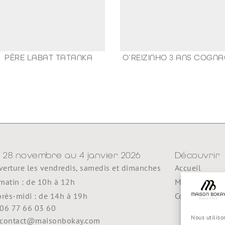
PÈRE LABAT TATANKA
O’REIZINHO 3 ANS COGN
49,00
€
98,80
€
 28 novembre au 4 janvier 2026
Découvrir
erture les vendredis, samedis et dimanches
Accueil
matin : de 10h à 12h
Maison Boka
près-midi : de 14h à 19h
Contact
06 77 66 03 60
Nous utiliso
contact@maisonbokay.com