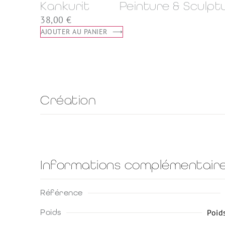
Kankurit
Peinture & Sculpt
38,00
€
AJOUTER AU PANIER
Création
Informations complémentair
Référence
Poids
Poid