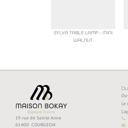
SYLVA TABLE LAMP – MINI
1
WALNUT
35,00
€
Du
Ouv
Le 
L'a
19 rue de Sainte Anne
61400 COURGEON