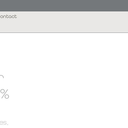
ontact
r
0%
res
,