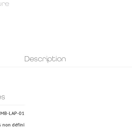
ure
Description
es
MB-LAP-01
s non défini