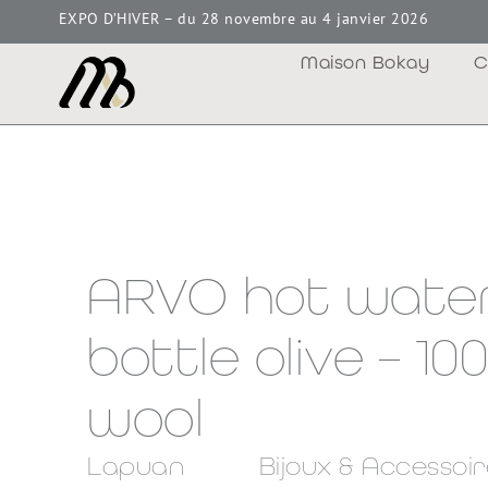
EXPO D’HIVER – du 28 novembre au 4 janvier 2026
Maison Bokay
C
ARVO hot wate
bottle olive – 10
wool
Lapuan
Bijoux & Accessoi