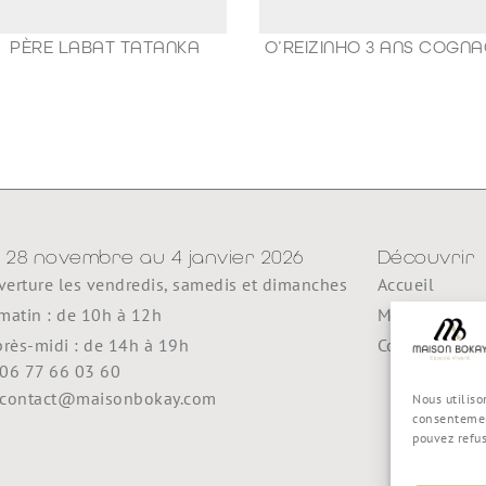
PÈRE LABAT TATANKA
O’REIZINHO 3 ANS COGN
49,00
€
98,80
€
 28 novembre au 4 janvier 2026
Découvrir
erture les vendredis, samedis et dimanches
Accueil
matin : de 10h à 12h
Maison Boka
près-midi : de 14h à 19h
Contact
06 77 66 03 60
contact@maisonbokay.com
Nous utiliso
consentemen
pouvez refu