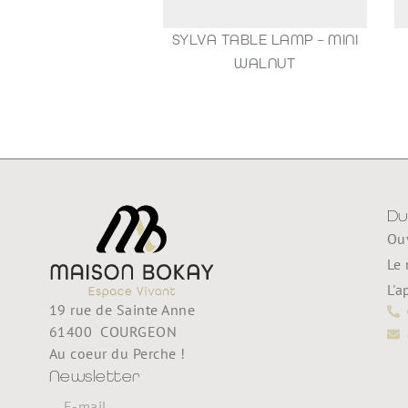
SYLVA TABLE LAMP – MINI
1
WALNUT
35,00
€
Du
Ouv
Le 
L'a
19 rue de Sainte Anne
61400 COURGEON
Au coeur du Perche !
Newsletter