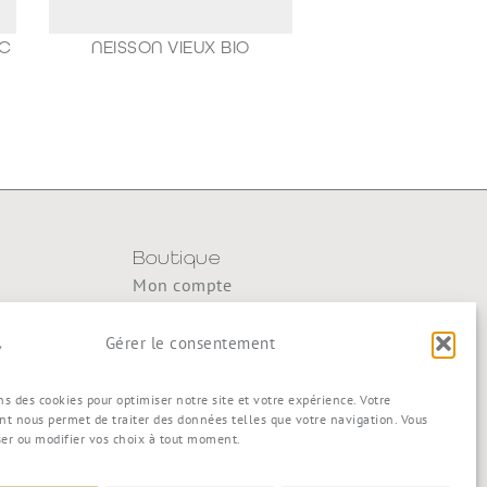
AC
NEISSON VIEUX BIO
188,80
€
Boutique
Mon compte
y
Mon panier
Gérer le consentement
Commande
Conditions générales de vente
ns des cookies pour optimiser notre site et votre expérience. Votre
t nous permet de traiter des données telles que votre navigation. Vous
ser ou modifier vos choix à tout moment.