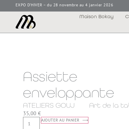
EXPO D’HIVER – du 28 novembre au 4 janvier 2026
Maison Bokay
C
Assiette
enveloppante
ATELIERS GOUJ
Art de la ta
35,00
€
AJOUTER AU PANIER