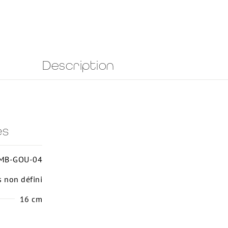
Description
es
MB-GOU-04
s non défini
16 cm