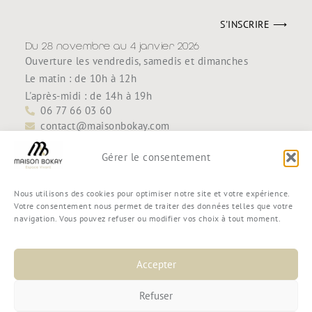
S'INSCRIRE ⟶
Du 28 novembre au 4 janvier 2026
Ouverture les vendredis, samedis et dimanches
Le matin : de 10h à 12h
L'après-midi : de 14h à 19h
06 77 66 03 60
contact@maisonbokay.com
Découvrir
Accueil
Gérer le consentement
Maison Bokay
Contact
Nous utilisons des cookies pour optimiser notre site et votre expérience.
Boutique
Votre consentement nous permet de traiter des données telles que votre
navigation. Vous pouvez refuser ou modifier vos choix à tout moment.
Mon compte
Mon panier
Commande
Accepter
Conditions générales de vente
Refuser