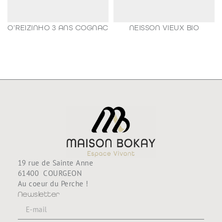
O’REIZINHO 3 ANS COGNAC
NEISSON VIEUX BIO
98,80
€
188,80
€
19 rue de Sainte Anne
61400 COURGEON
Au coeur du Perche !
Newsletter