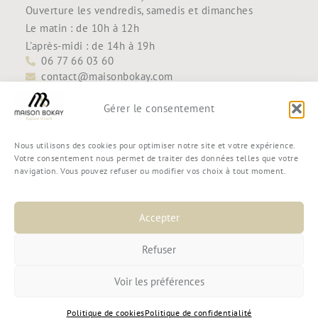
Ouverture les vendredis, samedis et dimanches
Le matin : de 10h à 12h
L'après-midi : de 14h à 19h
06 77 66 03 60
contact@maisonbokay.com
Découvrir
Accueil
Gérer le consentement
Maison Bokay
Contact
Nous utilisons des cookies pour optimiser notre site et votre expérience.
Boutique
Votre consentement nous permet de traiter des données telles que votre
navigation. Vous pouvez refuser ou modifier vos choix à tout moment.
Mon compte
Mon panier
Commande
Accepter
Conditions générales de vente
Refuser
Voir les préférences
© 2025 Maison Bokay —
Mentions légales
—
Politique de
Politique de cookies
Politique de confidentialité
confidentialité
—
Politique de cookies