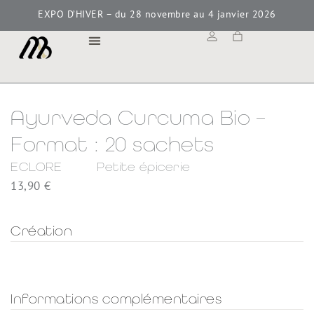
EXPO D’HIVER – du 28 novembre au 4 janvier 2026
MAISON BOKAY
Ayurveda Curcuma Bio –
Format : 20 sachets
ECLORE
Petite épicerie
13,90
€
Création
Informations complémentaires