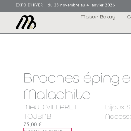
EXPO D’HIVER – du 28 novembre au 4 janvier 2026
Maison Bokay
C
Broches épingle
Malachite
MAUD VILLARET
Bijoux &
TOUBAB
Access
75,00
€