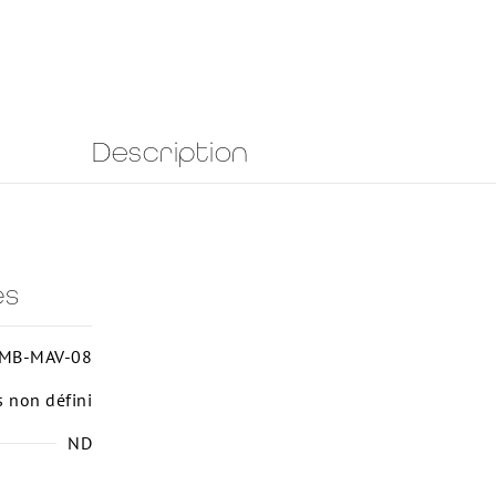
Description
es
MB-MAV-08
s non défini
ND