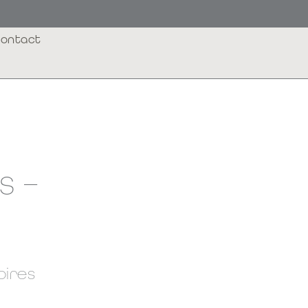
ontact
s –
oires