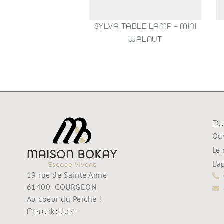
SYLVA TABLE LAMP – MINI
1
WALNUT
35,00
€
Du
Ouv
Le 
L'a
19 rue de Sainte Anne
61400 COURGEON
Au coeur du Perche !
Newsletter