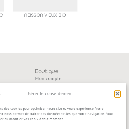
AC
NEISSON VIEUX BIO
188,80
€
Boutique
Mon compte
y
Mon panier
Gérer le consentement
Commande
Conditions générales de vente
ns des cookies pour optimiser notre site et votre expérience. Votre
t nous permet de traiter des données telles que votre navigation. Vous
ser ou modifier vos choix à tout moment.