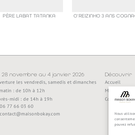
PÈRE LABAT TATANKA
O’REIZINHO 3 ANS COGN
49,00
€
98,80
€
 28 novembre au 4 janvier 2026
Découvrir
erture les vendredis, samedis et dimanches
Accueil
matin : de 10h à 12h
Maison Boka
près-midi : de 14h à 19h
Contact
06 77 66 03 60
contact@maisonbokay.com
Nous utiliso
consentemen
pouvez refu