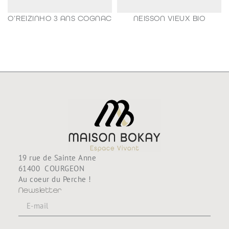
O’REIZINHO 3 ANS COGNAC
NEISSON VIEUX BIO
98,80
€
188,80
€
19 rue de Sainte Anne
61400 COURGEON
Au coeur du Perche !
Newsletter