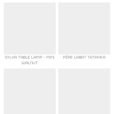
SYLVA TABLE LAMP – MINI
PÈRE LABAT TATANKA
149,00
€
WALNUT
35,00
€