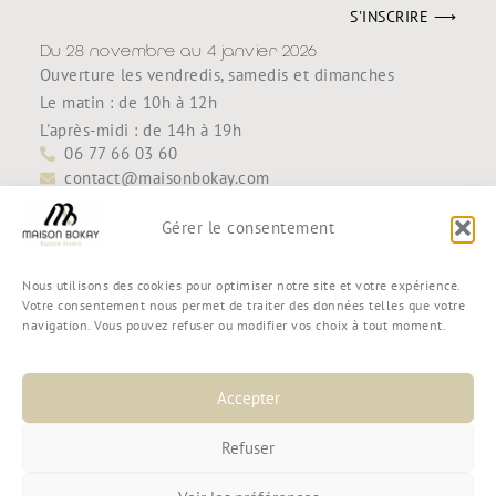
S'INSCRIRE ⟶
Du 28 novembre au 4 janvier 2026
Ouverture les vendredis, samedis et dimanches
Le matin : de 10h à 12h
L'après-midi : de 14h à 19h
06 77 66 03 60
contact@maisonbokay.com
Découvrir
Accueil
Gérer le consentement
Maison Bokay
Contact
Nous utilisons des cookies pour optimiser notre site et votre expérience.
Boutique
Votre consentement nous permet de traiter des données telles que votre
navigation. Vous pouvez refuser ou modifier vos choix à tout moment.
Mon compte
Mon panier
Commande
Accepter
Conditions générales de vente
Refuser