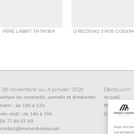
PÈRE LABAT TATANKA
O’REIZINHO 3 ANS COGN
49,00
€
98,80
€
 28 novembre au 4 janvier 2026
Découvrir
erture les vendredis, samedis et dimanches
Accueil
matin : de 10h à 12h
Maison Boka
près-midi : de 14h à 19h
Contact
06 77 66 03 60
Nous utiliso
contact@maisonbokay.com
consentemen