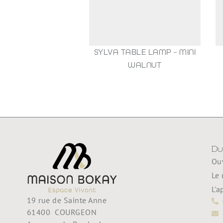
SYLVA TABLE LAMP – MINI
1
WALNUT
35,00
€
Du
Ouv
Le 
L'a
19 rue de Sainte Anne
61400 COURGEON