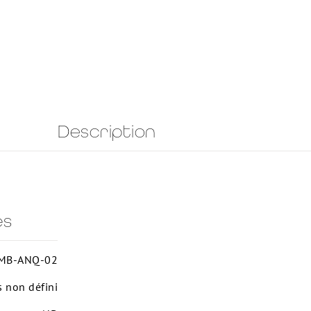
Description
es
MB-ANQ-02
s non défini