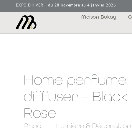
EXPO D’HIVER – du 28 novembre au 4 janvier 2026
Maison Bokay
C
Home perfume
diffuser – Black
Rose
Anoq
Lumière & Décoration