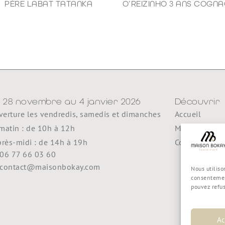
PÈRE LABAT TATANKA
O’REIZINHO 3 ANS COGN
49,00
€
98,80
€
 28 novembre au 4 janvier 2026
Découvrir
erture les vendredis, samedis et dimanches
Accueil
matin : de 10h à 12h
Maison Boka
près-midi : de 14h à 19h
Contact
06 77 66 03 60
contact@maisonbokay.com
Nous utiliso
consentemen
pouvez refu
Ac