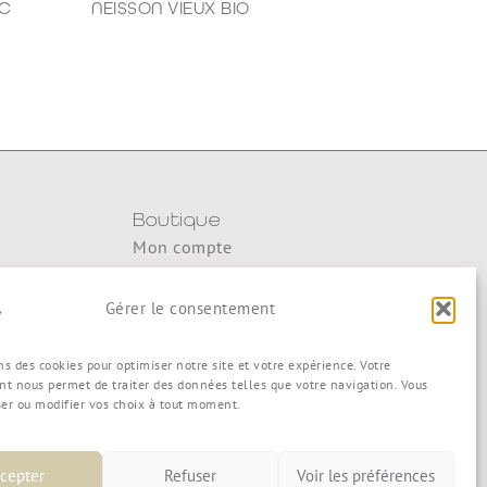
AC
NEISSON VIEUX BIO
188,80
€
Boutique
Mon compte
y
Mon panier
Commande
Gérer le consentement
Conditions générales de vente
ns des cookies pour optimiser notre site et votre expérience. Votre
t nous permet de traiter des données telles que votre navigation. Vous
ser ou modifier vos choix à tout moment.
cepter
Refuser
Voir les préférences