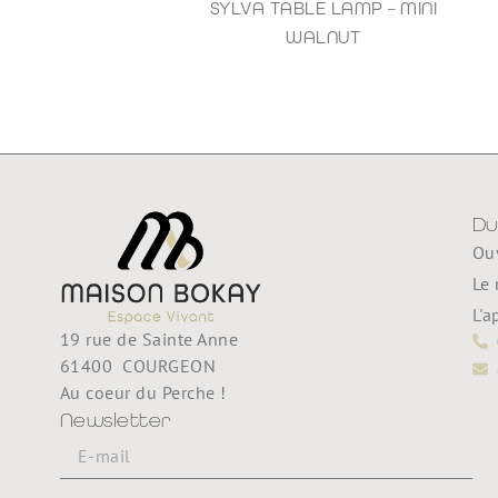
SYLVA TABLE LAMP – MINI
1
WALNUT
35,00
€
Du
Ouv
Le 
L'a
19 rue de Sainte Anne
61400 COURGEON
Au coeur du Perche !
Newsletter