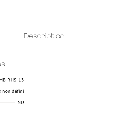
Description
es
MB-RHS-13
s non défini
ND