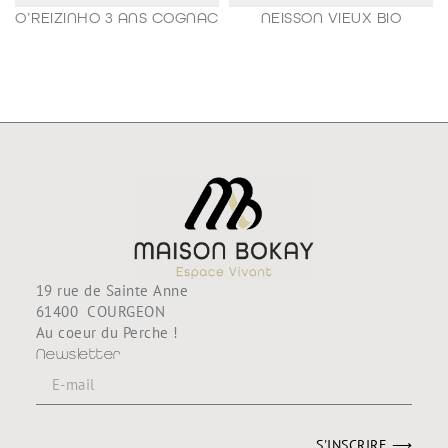
O’REIZINHO 3 ANS COGNAC
NEISSON VIEUX BIO
98,80
€
188,80
€
19 rue de Sainte Anne
61400 COURGEON
Au coeur du Perche !
Newsletter
S'INSCRIRE ⟶