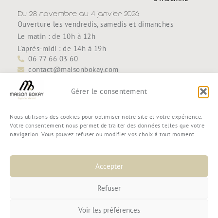
Du 28 novembre au 4 janvier 2026
Ouverture les vendredis, samedis et dimanches
Le matin : de 10h à 12h
L'après-midi : de 14h à 19h
06 77 66 03 60
contact@maisonbokay.com
Découvrir
Accueil
Gérer le consentement
Maison Bokay
Contact
Nous utilisons des cookies pour optimiser notre site et votre expérience.
Boutique
Votre consentement nous permet de traiter des données telles que votre
navigation. Vous pouvez refuser ou modifier vos choix à tout moment.
Mon compte
Mon panier
Commande
Accepter
Conditions générales de vente
Refuser
Voir les préférences