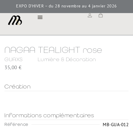
EXPO D’HIVER – du 28 novembre au 4 janvier 2026
MAISON BOKAY
NAGAA TEALIGHT rose
GUAXS
Lumière & Décoration
35,00
€
Création
Informations complémentaires
MB-GUA-012
Référence