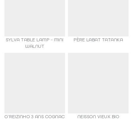
SYLVA TABLE LAMP – MINI
PÈRE LABAT TATANKA
149,00
€
WALNUT
35,00
€
O’REIZINHO 3 ANS COGNAC
NEISSON VIEUX BIO
98,80
€
188,80
€