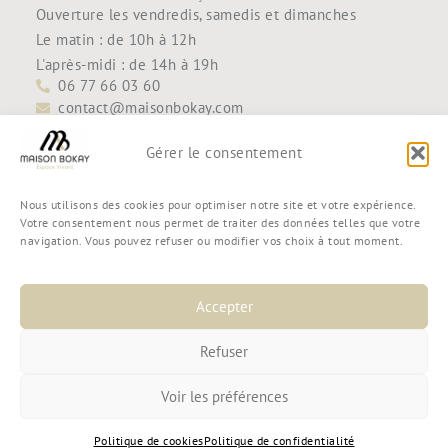
Ouverture les vendredis, samedis et dimanches
Le matin : de 10h à 12h
L'après-midi : de 14h à 19h
06 77 66 03 60
contact@maisonbokay.com
Découvrir
Accueil
Gérer le consentement
Maison Bokay
Contact
Nous utilisons des cookies pour optimiser notre site et votre expérience.
Boutique
Votre consentement nous permet de traiter des données telles que votre
navigation. Vous pouvez refuser ou modifier vos choix à tout moment.
Mon compte
Mon panier
Commande
Accepter
Conditions générales de vente
Refuser
Voir les préférences
© 2025 Maison Bokay —
Mentions légales
—
Politique de
Politique de cookies
Politique de confidentialité
confidentialité
—
Politique de cookies