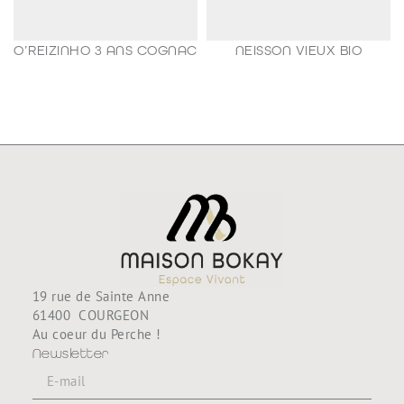
O’REIZINHO 3 ANS COGNAC
NEISSON VIEUX BIO
98,80
€
188,80
€
19 rue de Sainte Anne
61400 COURGEON
Au coeur du Perche !
Newsletter