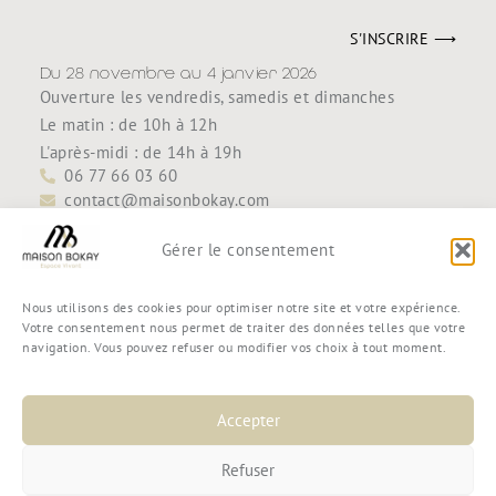
S'INSCRIRE ⟶
Du 28 novembre au 4 janvier 2026
Ouverture les vendredis, samedis et dimanches
Le matin : de 10h à 12h
L'après-midi : de 14h à 19h
06 77 66 03 60
contact@maisonbokay.com
Découvrir
Accueil
Gérer le consentement
Maison Bokay
Contact
Nous utilisons des cookies pour optimiser notre site et votre expérience.
Boutique
Votre consentement nous permet de traiter des données telles que votre
navigation. Vous pouvez refuser ou modifier vos choix à tout moment.
Mon compte
Mon panier
Commande
Accepter
Conditions générales de vente
Refuser