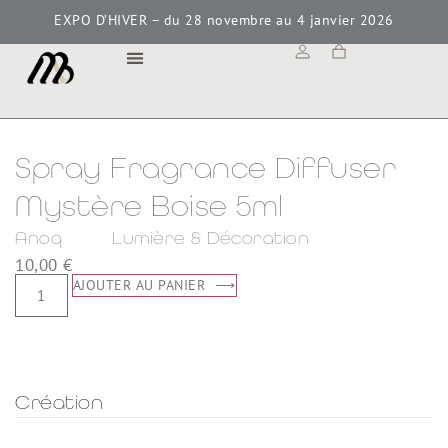
EXPO D’HIVER – du 28 novembre au 4 janvier 2026
MAISON BOKAY
Spray Fragrance Diffuser
Mystère Boise 5ml
Anoq
Lumière & Décoration
10,00
€
AJOUTER AU PANIER
Création