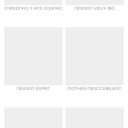
O’REIZINHO 3 ANS COGNAC
NEISSON VIEUX BIO
98,80
€
188,80
€
NEISSON ESPRIT
MOTHER MESCCIABLANC
78,00
€
65,00
€