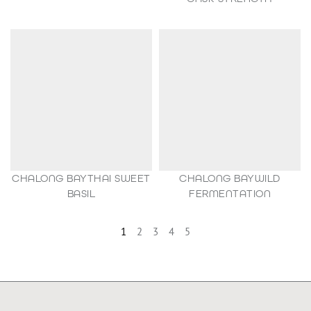
79,90
€
CHALONG BAYTHAI SWEET
CHALONG BAYWILD
BASIL
FERMENTATION
49,90
€
54,80
€
1
2
3
4
5